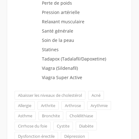
Perte de poids
Pression artérielle
Relaxant musculaire
Santé générale
Soin de la peau
Statines
Tadapox (Tadalafil/Dapoxetine)
Viagra (Sildenafil)
Viagra Super Active
Abaisser les niveaux de cholestérol
Acné
Allergie
Arthrite
Arthrose
Arythmie
Asthme
Bronchite
Cholélithiase
Cirrhose du foie
Cystite
Diabète
Dysfonction érectile
Dépression