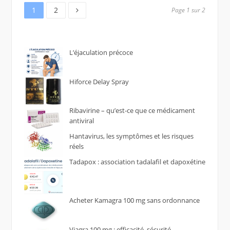
Page
Page
Pagination
1
2
Page 1 sur 2
des
publications
L’éjaculation précoce
Hiforce Delay Spray
Ribavirine – qu’est-ce que ce médicament
antiviral
Hantavirus, les symptômes et les risques
réels
Tadapox : association tadalafil et dapoxétine
Acheter Kamagra 100 mg sans ordonnance
Viagra 100 mg : efficacité, sécurité