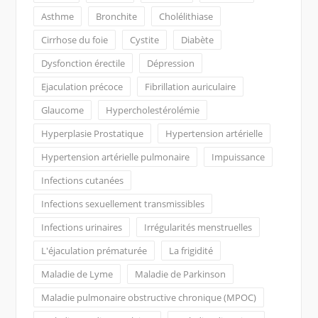
Asthme
Bronchite
Cholélithiase
Cirrhose du foie
Cystite
Diabète
Dysfonction érectile
Dépression
Ejaculation précoce
Fibrillation auriculaire
Glaucome
Hypercholestérolémie
Hyperplasie Prostatique
Hypertension artérielle
Hypertension artérielle pulmonaire
Impuissance
Infections cutanées
Infections sexuellement transmissibles
Infections urinaires
Irrégularités menstruelles
L'éjaculation prématurée
La frigidité
Maladie de Lyme
Maladie de Parkinson
Maladie pulmonaire obstructive chronique (MPOC)