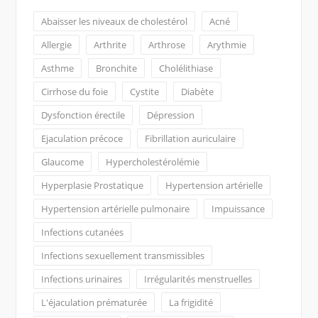
Abaisser les niveaux de cholestérol
Acné
Allergie
Arthrite
Arthrose
Arythmie
Asthme
Bronchite
Cholélithiase
Cirrhose du foie
Cystite
Diabète
Dysfonction érectile
Dépression
Ejaculation précoce
Fibrillation auriculaire
Glaucome
Hypercholestérolémie
Hyperplasie Prostatique
Hypertension artérielle
Hypertension artérielle pulmonaire
Impuissance
Infections cutanées
Infections sexuellement transmissibles
Infections urinaires
Irrégularités menstruelles
L'éjaculation prématurée
La frigidité