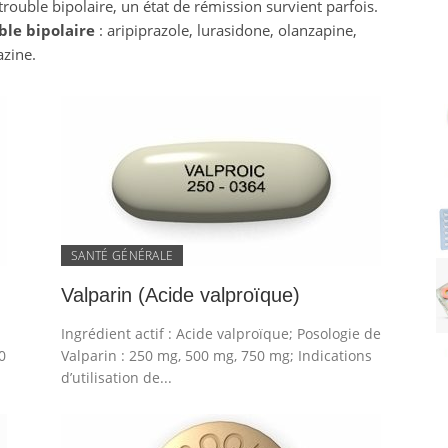
trouble bipolaire, un état de rémission survient parfois.
ble bipolaire
: aripiprazole, lurasidone, olanzapine,
azine.
SANTÉ GÉNÉRALE
Valparin (Acide valproïque)
Ingrédient actif : Acide valproïque; Posologie de
0
Valparin : 250 mg, 500 mg, 750 mg; Indications
d’utilisation de...