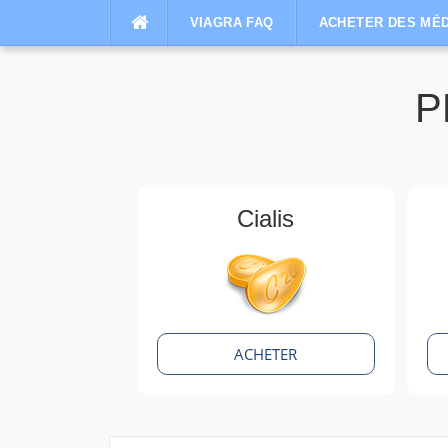
Aller
VIAGRA FAQ
ACHETER DES MÉD
au
contenu
P
Cialis
ACHETER