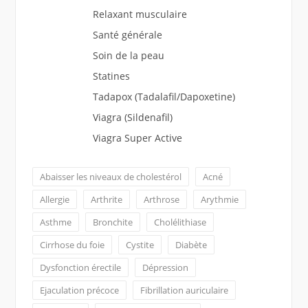
Relaxant musculaire
Santé générale
Soin de la peau
Statines
Tadapox (Tadalafil/Dapoxetine)
Viagra (Sildenafil)
Viagra Super Active
Abaisser les niveaux de cholestérol
Acné
Allergie
Arthrite
Arthrose
Arythmie
Asthme
Bronchite
Cholélithiase
Cirrhose du foie
Cystite
Diabète
Dysfonction érectile
Dépression
Ejaculation précoce
Fibrillation auriculaire