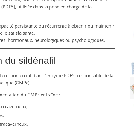
(PDE5), utilisée dans la prise en charge de la
apacité persistante ou récurrente à obtenir ou maintenir
lle satisfaisante.
laires, hormonaux, neurologiques ou psychologiques.
 du sildénafil
e l’érection en inhibant l’enzyme PDE5, responsable de la
clique (GMPc).
gmentation du GMPc entraîne :
ssu caverneux,
s,
ntracaverneux.