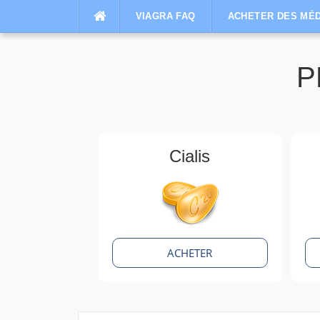
Aller
VIAGRA FAQ
ACHETER DES MÉD
au
contenu
P
Cialis
ACHETER