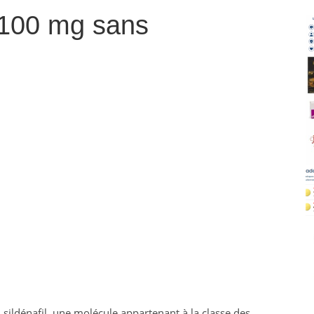
100 mg sans
ildénafil, une molécule appartenant à la classe des